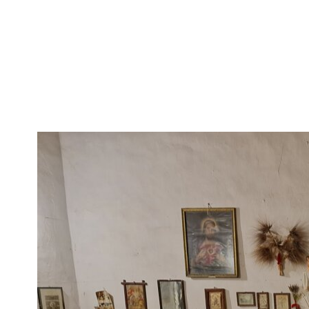
spinning wh
dyeing; th
the trunk w
devout imag