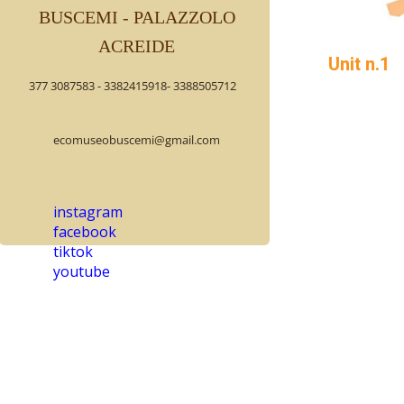
BUSCEMI - PALAZZOLO
ACREIDE
Unit n.1
377 3087583 - 3382415918- 3388505712
Here you ar
Who was u 
management 
ecomuseobuscemi@gmail.com
mansionariu
landowner
instagram
The farmer
facebook
agricultura
tiktok
It was not 
youtube
where there
kitchen, wh
are displa
mustard an
in the popu
of all the 