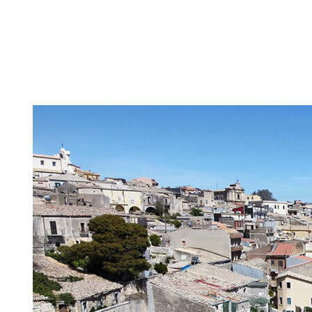
dénommé Abu X
latinisé par 
tremblement de
contemporaine
laïque et baro