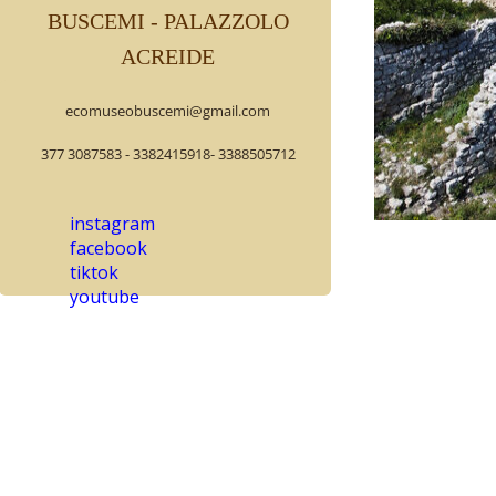
BUSCEMI - PALAZZOLO
ACREIDE
ecomuseobuscemi@gmail.com
377 3087583 - 3382415918- 3388505712
instagram
facebook
Buscemi, en pr
tiktok
761 mètres au-
youtube
un grand théât
l’ancienne Akr
Les racines hi
période byzant
se situe aujou
C’était Edrisi
notices histor
forteresse de 