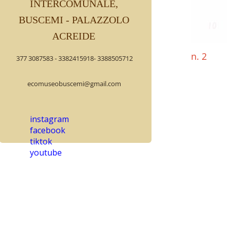
INTERCOMUNALE,
BUSCEMI - PALAZZOLO
ACREIDE
n. 2
377 3087583 - 3382415918- 3388505712
Il palmen
integro i
ecomuseobuscemi@gmail.com
La sua pr
contesto 
Conserva 
instagram
facebook
in quanto
tiktok
Presente 
youtube
Una serie 
dall'antic
La proiez
un patrim
legato al 
tradizion